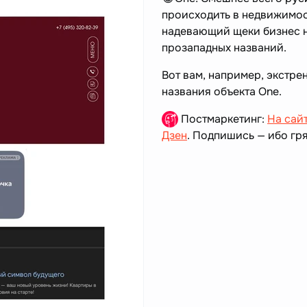
происходить в недвижимос
надевающий щеки бизнес н
прозападных названий.
Вот вам, например, экстре
названия объекта One.
Постмаркетинг:
На сай
Дзен
. Подпишись — ибо гря