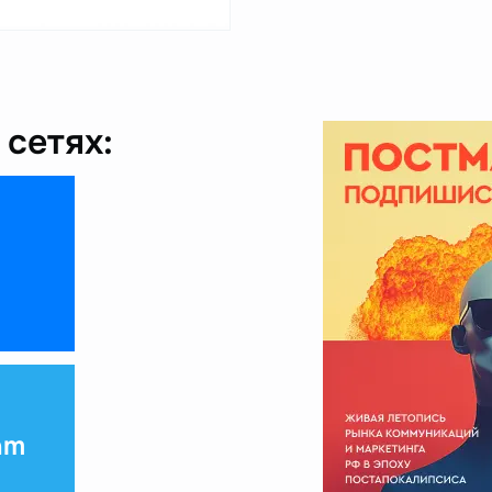
сетях:
am