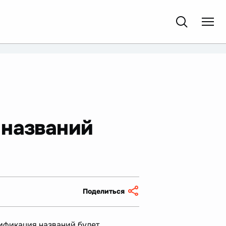
 названий
Поделиться
ификация названий будет