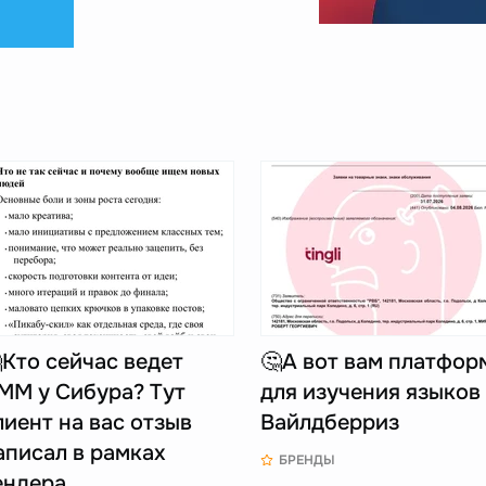
Кто сейчас ведет
🤔А вот вам платфор
ММ у Сибура? Тут
для изучения языков
лиент на вас отзыв
Вайлдберриз
аписал в рамках
БРЕНДЫ
ендера…