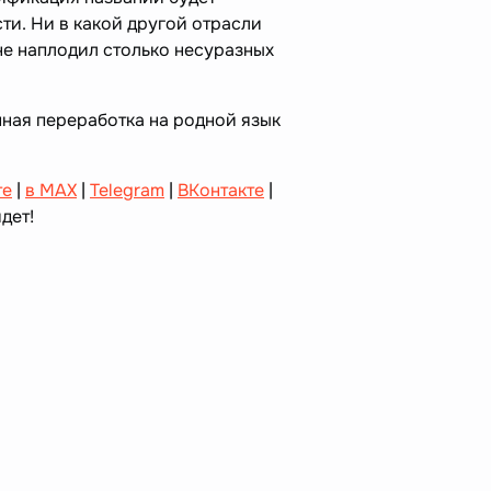
ти. Ни в какой другой отрасли
е наплодил столько несуразных
нная переработка на родной язык
те
|
в MAX
|
Telegram
|
ВКонтакте
|
дет!