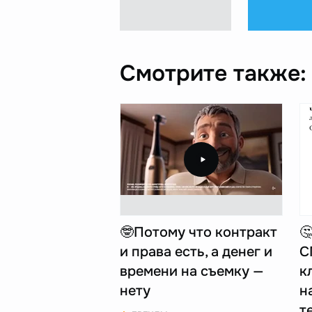
Смотрите также:
🤓Потому что контракт

и права есть, а денег и
С
времени на съемку —
к
нету
н
т