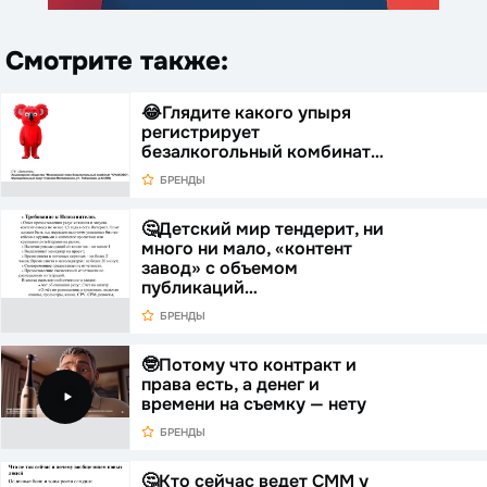
Смотрите также:
😂Глядите какого упыря
регистрирует
безалкогольный комбинат…
БРЕНДЫ
🤔Детский мир тендерит, ни
много ни мало, «контент
завод» с объемом
публикаций…
БРЕНДЫ
🤓Потому что контракт и
права есть, а денег и
времени на съемку — нету
БРЕНДЫ
🤔Кто сейчас ведет СММ у