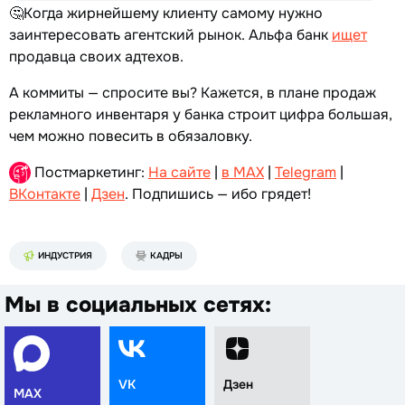
🤔Когда жирнейшему клиенту самому нужно
заинтересовать агентский рынок. Альфа банк
ищет
продавца своих адтехов.
А коммиты — спросите вы? Кажется, в плане продаж
рекламного инвентаря у банка строит цифра большая,
чем можно повесить в обязаловку.
Постмаркетинг:
На сайте
|
в MAX
|
Telegram
|
ВКонтакте
|
Дзен
. Подпишись — ибо грядет!
ИНДУСТРИЯ
КАДРЫ
Мы в социальных сетях:
VK
Дзен
MAX