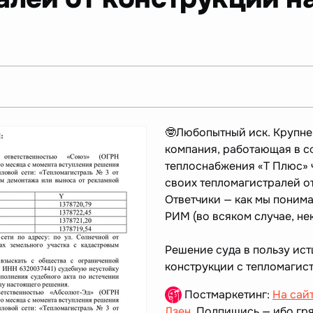
🤓Любопытный иск. Крупне
компания, работающая в с
теплоснабжения «Т Плюс» 
своих тепломагистралей о
Ответчики — как мы понима
РИМ (во всяком случае, нек
Решение суда в пользу ист
конструкции с тепломагис
Постмаркетинг:
На сай
Дзен
. Подпишись — ибо гря