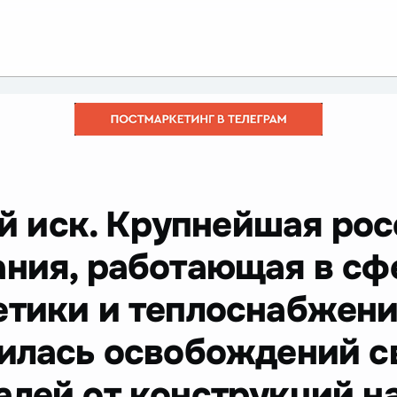
 иск. Крупнейшая рос
ания, работающая в сф
етики и теплоснабжен
билась освобождений с
алей от конструкций 