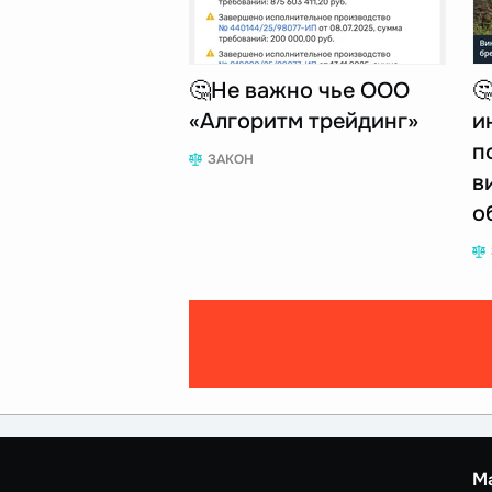
🤔Не важно чье ООО

«Алгоритм трейдинг»
и
п
ЗАКОН
в
о
М