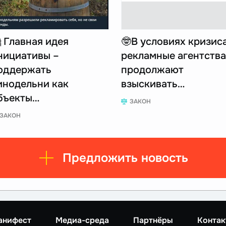
 Главная идея
🤓В условиях кризис
нициативы –
рекламные агентства
оддержать
продолжают
инодельни как
взыскивать…
бъекты…
ЗАКОН
ЗАКОН
Предложить новость
анифест
Медиа-среда
Партнёры
Контак