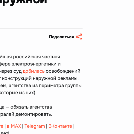
Поделиться
йшая российская частная
фере электроэнергетики и
через суд
добилась
освобождений
т конструкций наружной рекламы.
ем, агентства из периметра группы
оторые из них).
ца — обязать агентства
тралей демонтировать.
те
|
в MAX
|
Telegram
|
ВКонтакте
|
дет!