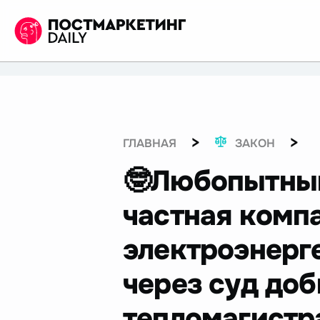
>
>
ГЛАВНАЯ
ЗАКОН
🤓Любопытный
частная комп
электроэнерг
через суд до
тепломагистр