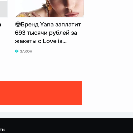
а
🤓Бренд Yana заплатит
693 тысячи рублей за
жакеты с Love is…
ЗАКОН
ты