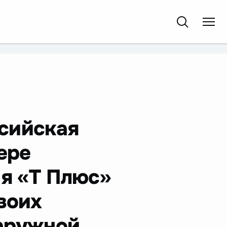
сийская
ере
ия «Т Плюс»
воих
наружной