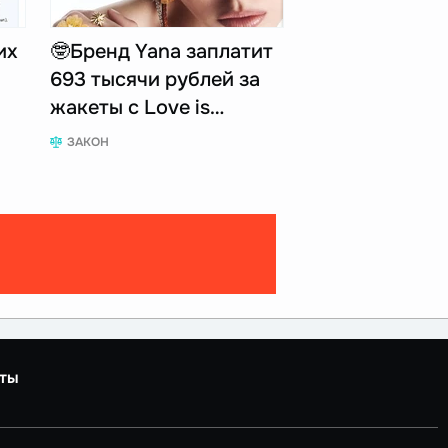
их
🤓Бренд Yana заплатит
693 тысячи рублей за
жакеты с Love is…
ЗАКОН
ты