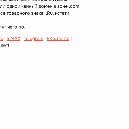
или одноименный домен в зоне .com
се товарного знака. .Ru, кстати,
нг чего-то.
те
|
в MAX
|
Telegram
|
ВКонтакте
|
дет!