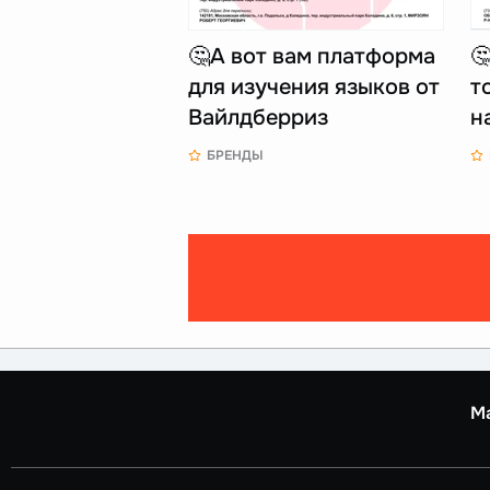
🤔А вот вам платформа

для изучения языков от
т
Вайлдберриз
н
БРЕНДЫ
М