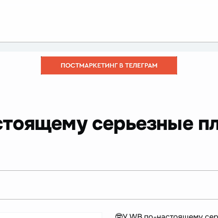
стоящему серьезные п
🤓У WB по-настоящему сер