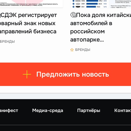
СДЭК регистрирует
🤔Пока доля китайск
оварный знак новых
автомобилей в
аправлений бизнеса
российском
автопарке…
БРЕНДЫ
БРЕНДЫ
Предложить новость
анифест
Медиа-среда
Партнёры
Контак