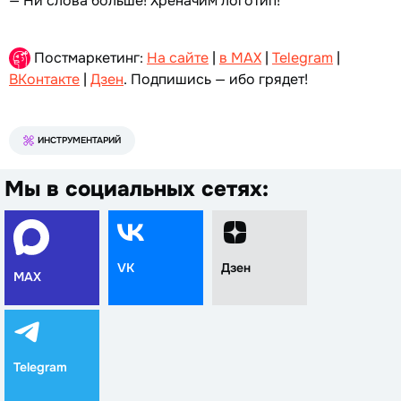
— Ни слова больше! Хреначим логотип!
Постмаркетинг:
На сайте
|
в MAX
|
Telegram
|
ВКонтакте
|
Дзен
. Подпишись — ибо грядет!
ИНСТРУМЕНТАРИЙ
Мы в социальных сетях:
VK
Дзен
MAX
Telegram