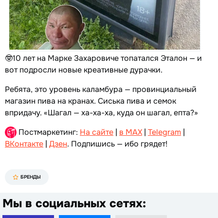
🤓10 лет на Марке Захаровиче топатался Эталон — и
вот подросли новые креативные дурачки.
Ребята, это уровень каламбура — провинциальный
магазин пива на кранах. Сиська пива и семок
впридачу. «Шагал — ха-ха-ха, куда он шагал, епта?»
Постмаркетинг:
На сайте
|
в MAX
|
Telegram
|
ВКонтакте
|
Дзен
. Подпишись — ибо грядет!
БРЕНДЫ
Мы в социальных сетях: