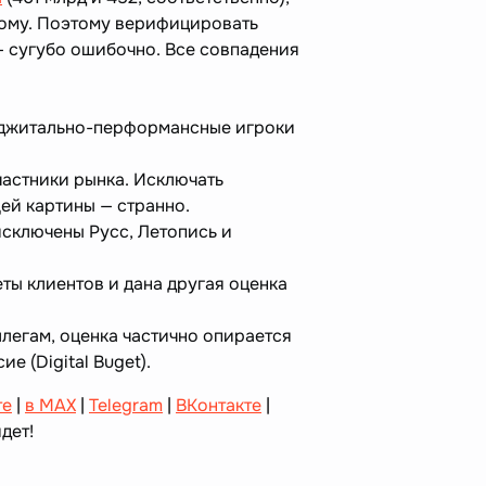
гому. Поэтому верифицировать
— сугубо ошибочно. Все совпадения
диджитально-перформансные игроки
частники рынка. Исключать
ей картины — странно.
исключены Русс, Летопись и
ты клиентов и дана другая оценка
легам, оценка частично опирается
е (Digital Buget).
те
|
в MAX
|
Telegram
|
ВКонтакте
|
дет!