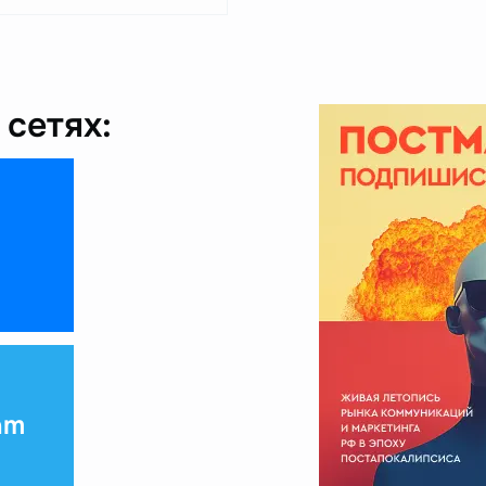
сетях:
am