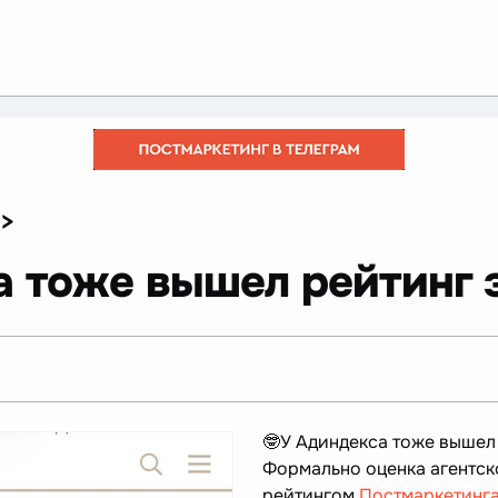
>
 тоже вышел рейтинг з
🤓У Адиндекса тоже выше
Формально оценка агентско
рейтингом
Постмаркетинг