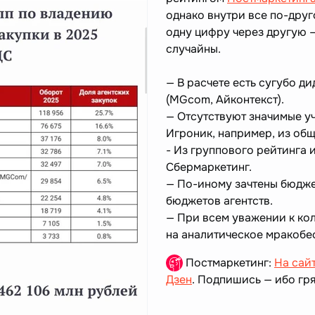
однако внутри все по-дру
одну цифру через другую 
случайны.
— В расчете есть сугубо 
(MGcom, Айконтекст).
— Отсутствуют значимые у
Игроник, например, из общ
- Из группового рейтинга 
Сбермаркетинг.
— По-иному зачтены бюдже
бюджетов агентств.
— При всем уважении к кол
на аналитическое мракобеси
Постмаркетинг:
На сай
Дзен
. Подпишись — ибо гря