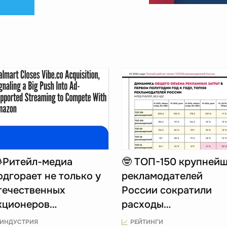
Ритейл-медиа
🤓 ТОП-150 крупней
одгорает не только у
рекламодателей
течественных
России сократили
кционеров…
расходы…
ИНДУСТРИЯ
РЕЙТИНГИ