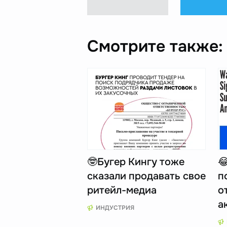
Смотрите также:
🤓Бугер Кингу тоже

сказали продавать свое
п
ритейл-медиа
о
а
ИНДУСТРИЯ