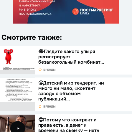
Смотрите также:
😂Глядите какого упыря
регистрирует
безалкогольный комбинат…
БРЕНДЫ
🤔Детский мир тендерит, ни
много ни мало, «контент
завод» с объемом
публикаций…
БРЕНДЫ
🤓Потому что контракт и
права есть, а денег и
времени на съемку — нету