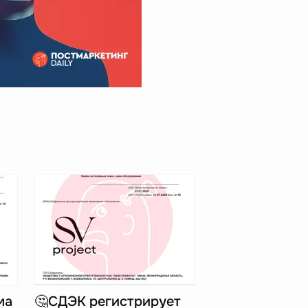
ма
🤔СДЭК регистрирует