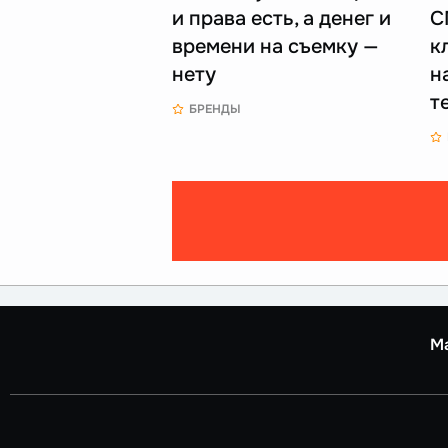
и права есть, а денег и
С
времени на съемку —
к
нету
н
т
БРЕНДЫ
М