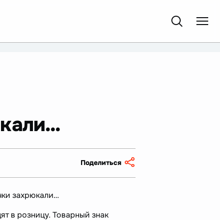
юкали…
Поделиться
ечки захрюкали…
ят в розницу. Товарный знак