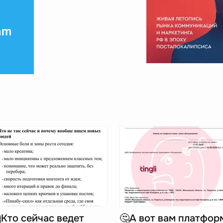
am
Кто сейчас ведет
🤔А вот вам платфор