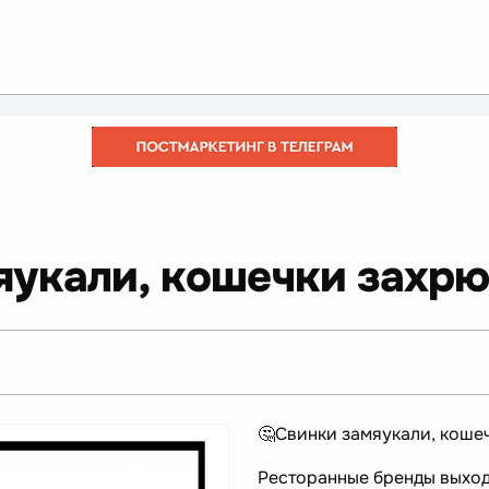
яукали, кошечки захр
🤔Свинки замяукали, кош
Ресторанные бренды выход