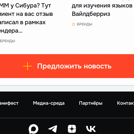
ММ у Сибура? Тут
для изучения языков
лиент на вас отзыв
Вайлдберриз
аписал в рамках
БРЕНДЫ
ендера…
БРЕНДЫ
Предложить новость
анифест
Медиа-среда
Партнёры
Контак