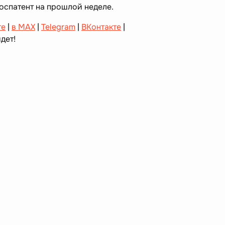
Роспатент на прошлой неделе.
те
|
в MAX
|
Telegram
|
ВКонтакте
|
дет!