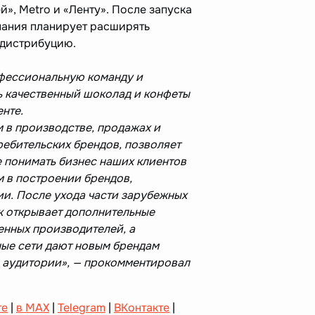
й», Metro и «Ленту». После запуска
пания планирует расширять
 дистрибуцию.
фессиональную команду и
 качественный шоколад и конфеты
нте.
 в производстве, продажах и
ребительских брендов, позволяет
 понимать бизнес наших клиентов
м в построении брендов,
и. После ухода части зарубежных
 открывает дополнительные
енных производителей, а
ые сети дают новым брендам
 аудитории», — прокомментировал
те
|
в MAX
|
Telegram
|
ВКонтакте
|