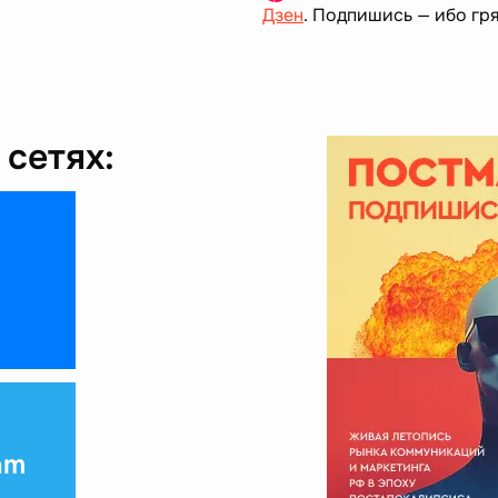
Дзен
. Подпишись — ибо гря
сетях:
am