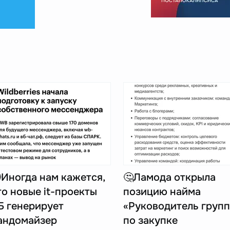
Иногда нам кажется,
🤔Ламода открыла
то новые it-проекты
позицию найма
Б генерирует
«Руководитель груп
андомайзер
по закупке