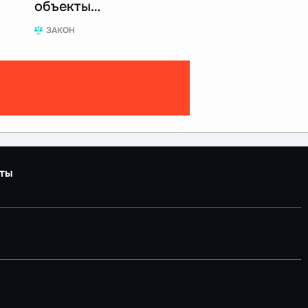
объекты…
ЗАКОН
ты