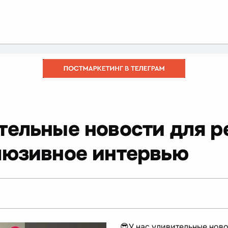
ительные новости для 
люзивное интервью
😎У нас удивительные ново