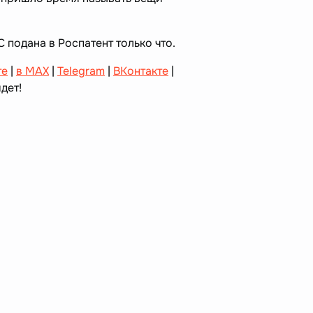
С подана в Роспатент только что.
те
|
в MAX
|
Telegram
|
ВКонтакте
|
дет!