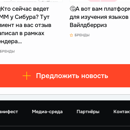
Кто сейчас ведет
🤔А вот вам платфор
ММ у Сибура? Тут
для изучения языков
лиент на вас отзыв
Вайлдберриз
аписал в рамках
БРЕНДЫ
ендера…
БРЕНДЫ
Предложить новость
анифест
Медиа-среда
Партнёры
Контак