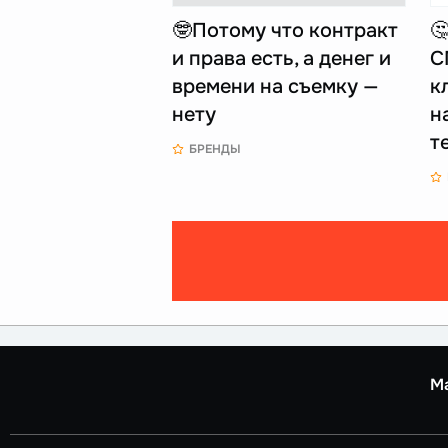
🤓Потому что контракт

и права есть, а денег и
С
времени на съемку —
к
нету
н
т
БРЕНДЫ
М