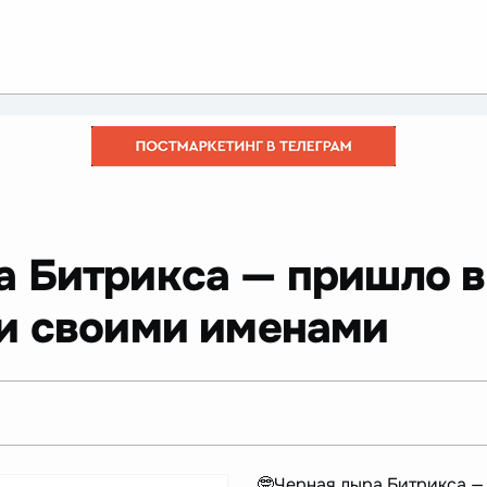
а Битрикса — пришло 
и своими именами
🤓Черная дыра Битрикса —