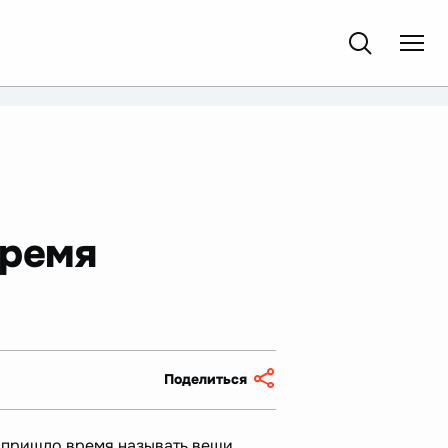
время
Поделиться
 пришло время называть вещи