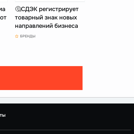
ма
🤔СДЭК регистрирует
 от
товарный знак новых
направлений бизнеса
БРЕНДЫ
ты