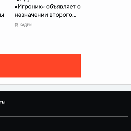
«Игроник» объявляет о
пы
назначении второго…
КАДРЫ
ты