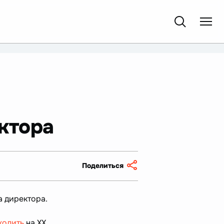
ктора
Поделиться
 директора.
ходить
на ХХ.