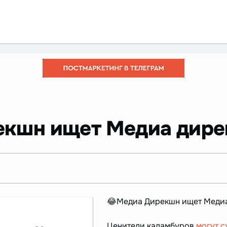
екшн ищет Медиа дире
😂Медиа Дирекшн ищет Медиа
Ценители каламбуров
могут с