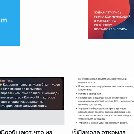
am
Сообщают, что из
🤔Ламода открыла