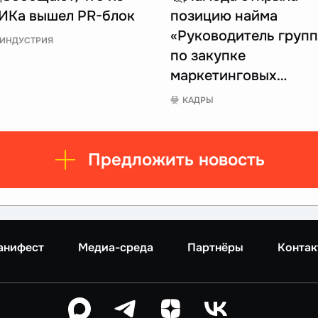
ИКа вышел PR-блок
позицию найма
«Руководитель груп
ИНДУСТРИЯ
по закупке
маркетинговых…
КАДРЫ
Предложить новость
анифест
Медиа-среда
Партнёры
Контак