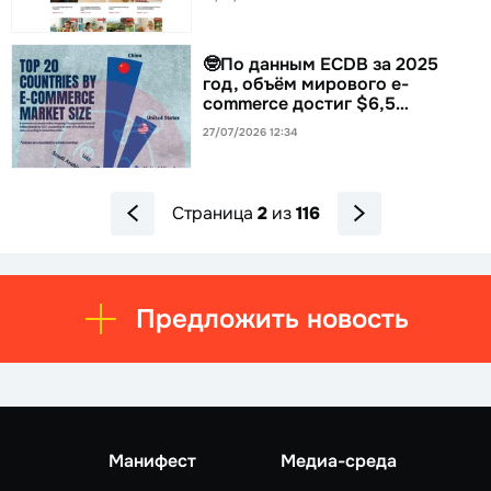
🤓По данным ECDB за 2025
год, объём мирового e-
commerce достиг $6,5…
27/07/2026 12:34
Страница
2
из
116
Предложить новость
Манифест
Медиа-среда