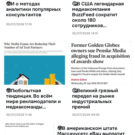
🤓И о методах
🤔В США легендарная
аналитики популярных
медиакомпания
консультантов
BuzzFeed сократит
около 180
30/07/2026 17:19
сотрудников…
30/07/2026 14:31
🤓Любопытная
🤔Великий грязный
тенденция. Во всём
передел на рынке
мире рекламодатели и
индустриальных
медиакоманды…
премий
30/07/2026 11:42
30/07/2026 09:43
🤓В американском штате
Массачусетс eBay выплатит