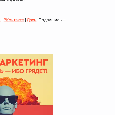
m
|
ВКонтакте
|
Дзен
. Подпишись —