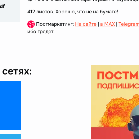
df
412 листов. Хорошо, что не на бумаге!
Постмаркетинг:
На сайте
|
в MAX
|
Telegra
ибо грядет!
сетях: