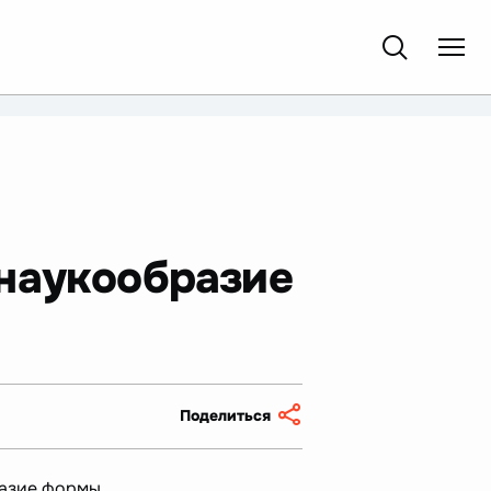
 наукообразие
Поделиться
азие формы.