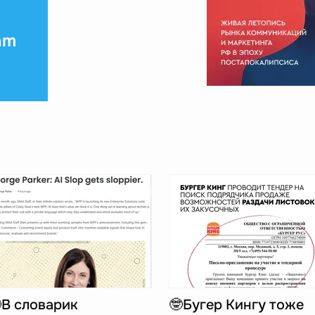
am
В словарик
🤓Бугер Кингу тоже