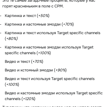
Это те самые загадочные проценты, которые у нас
горят красненьким в поле с CPM.
Картинка и текст (
+50%
)
Картинка и кастомные эмодзи (
+70%
)
Картинка и текст используя Target specific channels
(
+80%)
Картинка и кастомные эмодзи используя Target
specific channels (
+100%
)
Видео и текст (
+70%
)
Видео и кстомный эмодзи (
+90%
)
Видео и текст используя Target specific channels
(
+100%
)
Видео и кастомные эмодзи используя Target specific
channels (
+120%
)