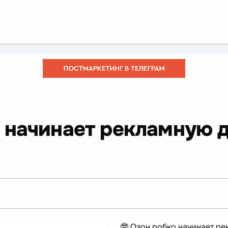
о начинает рекламную д
🤓 Озон робко начинает р