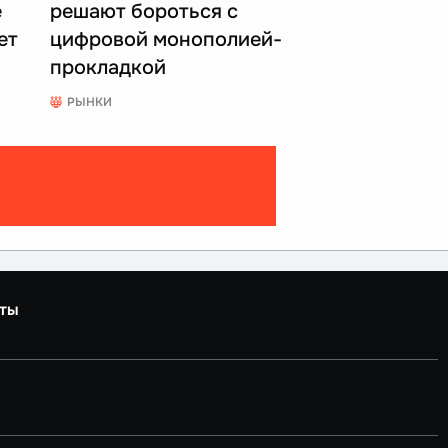
е
решают бороться с
ет
цифровой монополией-
прокладкой
РЫНКИ
ты