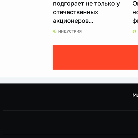
подгорает не только у
O
отечественных
н
акционеров…
ф
ИНДУСТРИЯ
М