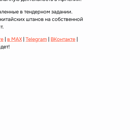
вленные в тендерном задании.
 китайских штанов на собственной
т.
те
|
в MAX
|
Telegram
|
ВКонтакте
|
дет!