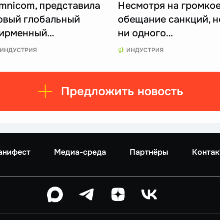
mnicom, представила
Несмотря на громко
овый глобальный
обещание санкций, н
ирменный…
ни одного…
ИНДУСТРИЯ
ИНДУСТРИЯ
Предложить новость
анифест
Медиа-среда
Партнёры
Контак