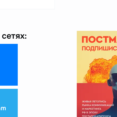
сетях:
am