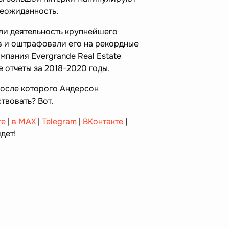
неожиданность.
ли деятельность крупнейшего
в и оштрафовали его на рекордные
омпания Evergrande Real Estate
 отчеты за 2018-2020 годы.
после которого Андерсон
твовать? Вот.
те
|
в MAX
|
Telegram
|
ВКонтакте
|
дет!