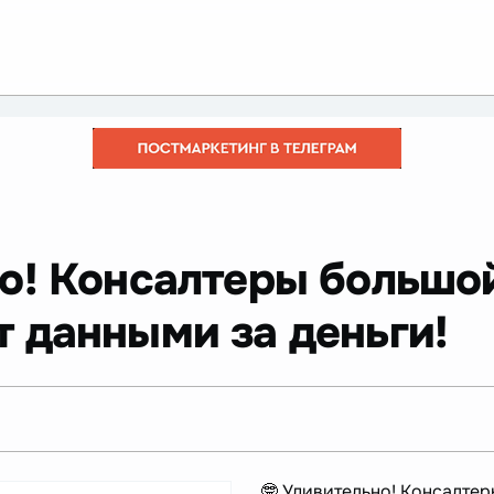
но! Консалтеры большо
 данными за деньги!
🤓 Удивительно! Консалте