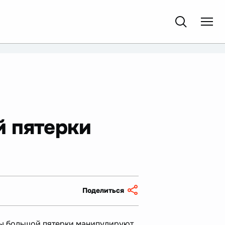
й пятерки
Поделиться
ры большой пятерки манипулируют