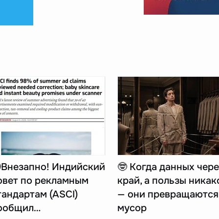
Внезапно! Индийский
🤓 Когда данных чере
овет по рекламным
край, а пользы никак
тандартам (ASCI)
— они превращаются
ообщил…
мусор