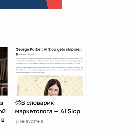
з
🤓В словарик
ой
маркетолога — AI Slop
 в
ИНДУСТРИЯ