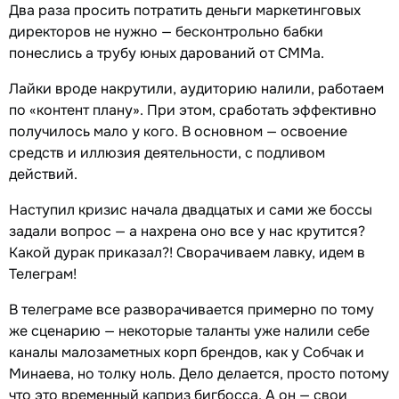
Два раза просить потратить деньги маркетинговых
директоров не нужно — бесконтрольно бабки
понеслись а трубу юных дарований от СММа.
Лайки вроде накрутили, аудиторию налили, работаем
по «контент плану». При этом, сработать эффективно
получилось мало у кого. В основном — освоение
средств и иллюзия деятельности, с подливом
действий.
Наступил кризис начала двадцатых и сами же боссы
задали вопрос — а нахрена оно все у нас крутится?
Какой дурак приказал?! Сворачиваем лавку, идем в
Телеграм!
В телеграме все разворачивается примерно по тому
же сценарию — некоторые таланты уже налили себе
каналы малозаметных корп брендов, как у Собчак и
Минаева, но толку ноль. Дело делается, просто потому
что это временный каприз бигбосса. А он — свои