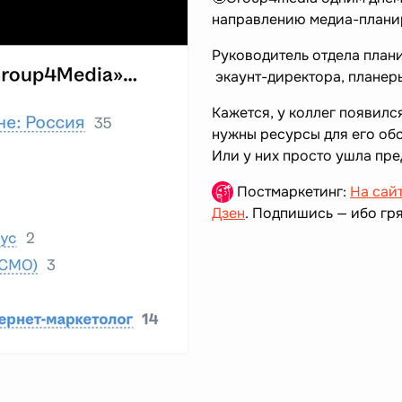
направлению медиа-плани
Руководитель отдела плани
экаунт-директора, плане
Кажется, у коллег появилс
нужны ресурсы для его о
Или у них просто ушла пр
Постмаркетинг:
На сай
Дзен
. Подпишись — ибо гря