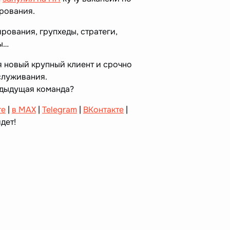
рования.
рования, групхеды, стратеги,
ры…
я новый крупный клиент и срочно
бслуживания.
едыдущая команда?
те
|
в MAX
|
Telegram
|
ВКонтакте
|
дет!