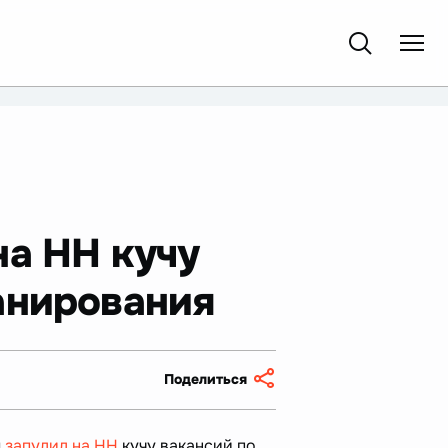
на НН кучу
анирования
Поделиться
м
запулил на НН
кучу вакансий по