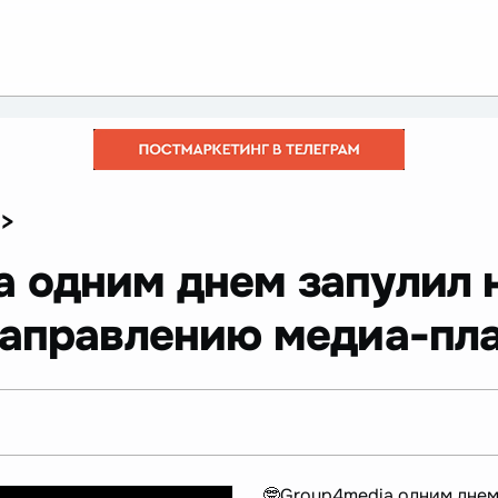
>
a одним днем запулил 
направлению медиа-пл
🤓Group4media одним дне