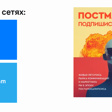
сетях:
am