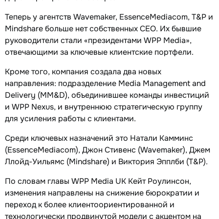
Теперь у агентств Wavemaker, EssenceMediacom, T&P и
Mindshare больше нет собственных CEO. Их бывшие
руководители стали «президентами WPP Media»,
отвечающими за ключевые клиентские портфели.
Кроме того, компания создала два новых
направления: подразделение Media Management and
Delivery (MM&D), объединившее команды инвестиций
и WPP Nexus, и внутреннюю стратегическую группу
для усиления работы с клиентами.
Среди ключевых назначений это Натали Камминс
(EssenceMediacom), Джон Стивенс (Wavemaker), Джем
Ллойд-Уильямс (Mindshare) и Виктория Эпплби (T&P).
По словам главы WPP Media UK Кейт Роулинсон,
изменения направлены на снижение бюрократии и
переход к более клиентоориентированной и
технологически продвинутой модели с акцентом на