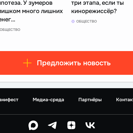
ипотеза. У зумеров
три этапа, если ты
лишком много лишних
кинорежиссёр?
енег…
ОБЩЕСТВО
ОБЩЕСТВО
Предложить новость
анифест
Медиа-среда
Партнёры
Контак