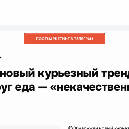
>
новый курьезный трен
руг еда — «некачестве
🤔Обнаружен новый курьезн