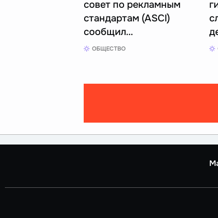
совет по рекламным
г
стандартам (ASCI)
с
сообщил…
д
ОБЩЕСТВО
М