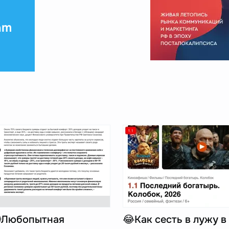
am
Любопытная
😂Как сесть в лужу в