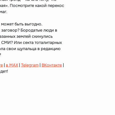
ная». Посмотрите какой перекос
маг.
 может быть выгодно.
 заговор? Бородатые люди в
азанных землей скинулись
 СМИ? Или секта тоталитарных
ла свои щупальца в редакцию
?
те
|
в MAX
|
Telegram
|
ВКонтакте
|
дет!