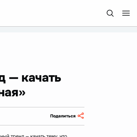
д — качать
нная»
Поделиться
ый тренд — качать тему, что