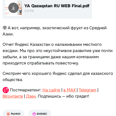
YA Qazaqstan RU WEB Final.pdf
3,9 Мб
🤓 А вот, например, экзотический фрукт из Средней
Азии.
Отчет Яндекс Казахстан о налаживании местного
еэсджи. Мы про это неустойчивое развитие уже почти
забыли, а за границами даже нашим компаниям
приходится отрабатывать повесточку.
Смотрим чего хорошего Яндекс сделал для казахского
общества.
Постмаркетинг:
На сайте
|
в MAX
|
Telegram
|
ВКонтакте
|
Дзен
. Подпишись — ибо грядет!
РЫНКИ
БИЗНЕС