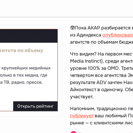
🤓Пока АКАР разбирается 
из Адиндекса
опубликовал
агентств по объемам бюдж
Что видим? На первом мест
Media Instinct), среди аген
уровне 100% за OMD. Треть
четвертом все агентства 
результате ADV зачтен Hav
Айконтекст в одиночку. Сб
участвует.
Напомним, традиционно п
публикует
ваш любимый Пос
рынке — с клиентскими ли