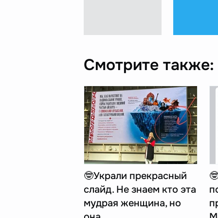
Смотрите также:
🤓Украли прекрасный

слайд. Не знаем кто эта
п
мудрая женщина, но
п
она…
M