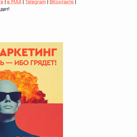
те
|
в MAX
|
Telegram
|
ВКонтакте
|
дет!