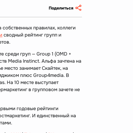
Поделиться
в собственных правилах, коллеги
и
сводный рейтинг групп и
етов.
е среди груп — Group 1 (OMD +
тств Media Instinct. Альфа зачтена на
е место занимает Скайтек, на
Эмджиком плюс Group4media. В
as. На 10 месте выступает
ермаркетинг в групповом зачете не
ервыми годовые рейтинги
тмаркетинг. И единственный на
стами.