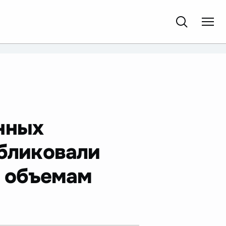
нных
убликовали
о объемам