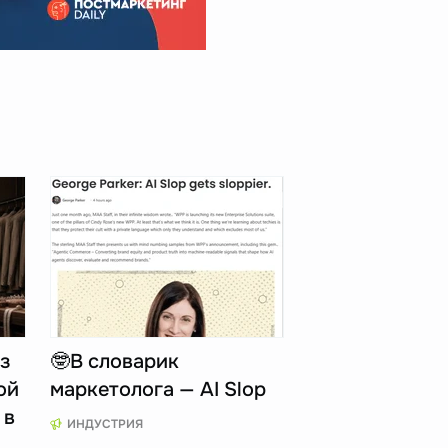
з
🤓В словарик
ой
маркетолога — AI Slop
 в
ИНДУСТРИЯ