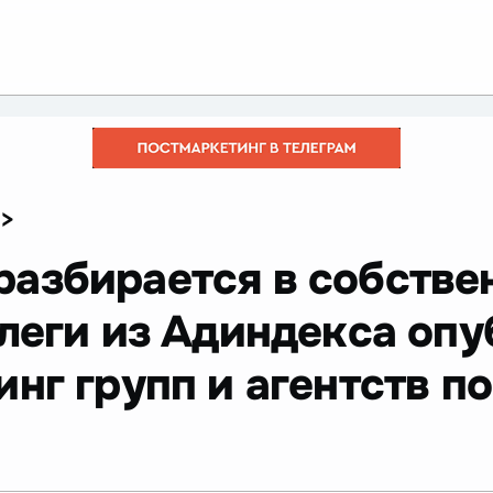
>
разбирается в собстве
ллеги из Адиндекса оп
нг групп и агентств п