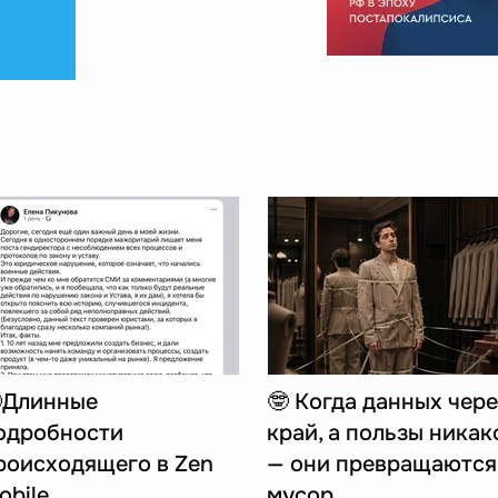
Длинные
🤓 Когда данных чере
одробности
край, а пользы никак
роисходящего в Zen
— они превращаются
obile
мусор