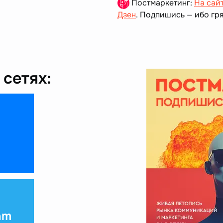
Постмаркетинг:
На сай
Дзен
. Подпишись — ибо гря
сетях:
am